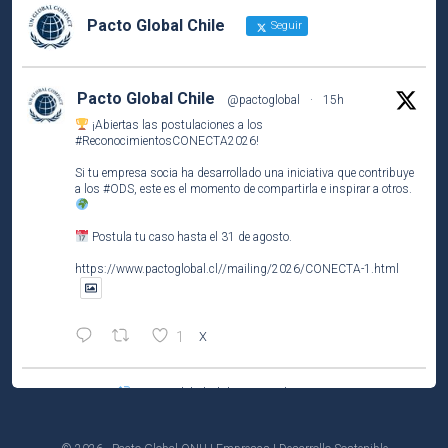
Pacto Global Chile
Seguir
Pacto Global Chile
@pactoglobal
·
15h
¡Abiertas las postulaciones a los
#ReconocimientosCONECTA2026
!
Si tu empresa socia ha desarrollado una iniciativa que contribuye
a los
#ODS
, este es el momento de compartirla e inspirar a otros.
Postula tu caso hasta el 31 de agosto.
https://www.pactoglobal.cl//mailing/2026/CONECTA-1.html
1
X
Pacto Global Chile Retuiteado
Pacto Global Chile
@pactoglobal
·
4 Ago
Participa del tercer encuentro del ciclo El Caso de Negocio de la