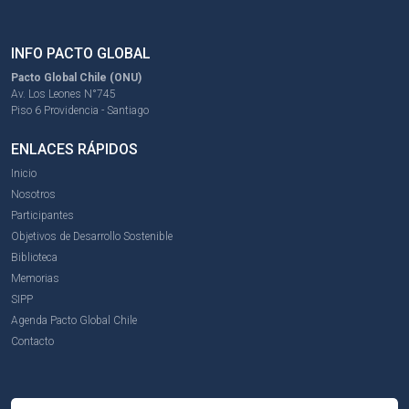
INFO PACTO GLOBAL
Pacto Global Chile (ONU)
Av. Los Leones N°745
Piso 6 Providencia - Santiago
ENLACES RÁPIDOS
Inicio
Nosotros
Participantes
Objetivos de Desarrollo Sostenible
Biblioteca
Memorias
SIPP
Agenda Pacto Global Chile
Contacto