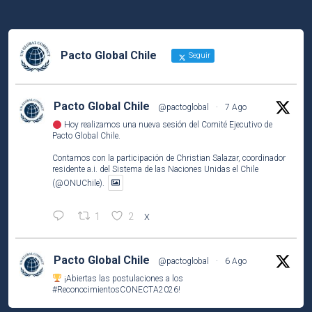
Pacto Global Chile
Seguir
Pacto Global Chile
@pactoglobal
·
7 Ago
Hoy realizamos una nueva sesión del Comité Ejecutivo de
Pacto Global Chile.
Contamos con la participación de Christian Salazar, coordinador
residente a.i. del Sistema de las Naciones Unidas el Chile
(@ONUChile).
1
2
X
Pacto Global Chile
@pactoglobal
·
6 Ago
¡Abiertas las postulaciones a los
#ReconocimientosCONECTA2026
!