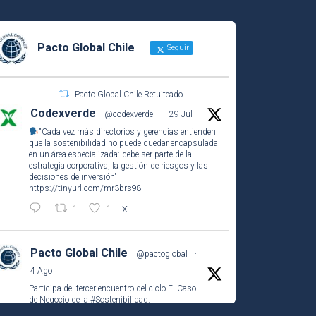
Pacto Global Chile
Seguir
Pacto Global Chile Retuiteado
Codexverde
@codexverde
·
29 Jul
"Cada vez más directorios y gerencias entienden
que la sostenibilidad no puede quedar encapsulada
en un área especializada: debe ser parte de la
estrategia corporativa, la gestión de riesgos y las
decisiones de inversión"
https://tinyurl.com/mr3brs98
1
1
X
Pacto Global Chile
@pactoglobal
·
4 Ago
Participa del tercer encuentro del ciclo El Caso
de Negocio de la
#Sostenibilidad
.