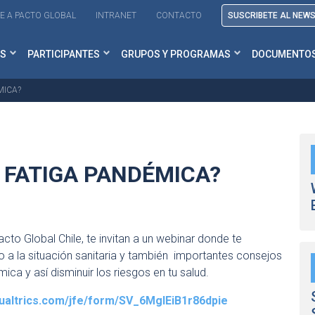
E A PACTO GLOBAL
INTRANET
CONTACTO
SUSCRIBETE AL NEW
S
PARTICIPANTES
GRUPOS Y PROGRAMAS
DOCUMENTO
MICA?
 FATIGA PANDÉMICA?
to Global Chile, te invitan a un webinar donde te
 a la situación sanitaria y también importantes consejos
ca y así disminuir los riesgos en tu salud.
qualtrics.com/jfe/form/SV_6MglEiB1r86dpie