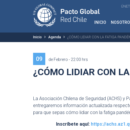
ÚNET
INICIO
NOSOTRO
Inicio
Agenda
¿CÓMO LIDIAR CON LA FATIGA PANDÉ
09
de Febrero - 22:00 hrs
¿CÓMO LIDIAR CON LA
La Asociación Chilena de Seguridad (ACHS) y Pac
entregaremos información actualizada respecto
para que sepas cómo lidiar con la fatiga pandémi
Inscríbete aquí:
https://achs.az1.