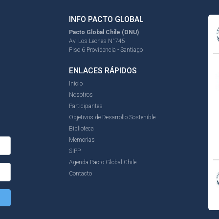
INFO PACTO GLOBAL
Pacto Global Chile (ONU)
Av. Los Leones N°745
Piso 6 Providencia - Santiago
ENLACES RÁPIDOS
Inicio
Nosotros
Participantes
Objetivos de Desarrollo Sostenible
Biblioteca
Memorias
SIPP
Agenda Pacto Global Chile
Contacto