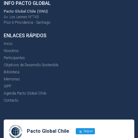
INFO PACTO GLOBAL
Pacto Global Chile (ONU)
Av. Los Leones N°745
Piso 6 Providencia - Santiago
ENLACES RÁPIDOS
Inicio
Nosotros
Participantes
Objetivos de Desarrollo Sostenible
Biblioteca
Memorias
SIPP
Agenda Pacto Global Chile
Contacto
Pacto Global Chile
Seguir