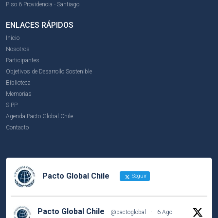
Piso 6 Providencia - Santiago
ENLACES RÁPIDOS
Inicio
Nosotros
Participantes
Objetivos de Desarrollo Sostenible
Biblioteca
Memorias
SIPP
Agenda Pacto Global Chile
Contacto
Pacto Global Chile
Seguir
Pacto Global Chile
@pactoglobal
·
6 Ago