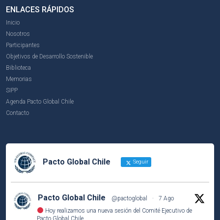
ENLACES RÁPIDOS
Inicio
Nosotros
Participantes
Objetivos de Desarrollo Sostenible
Biblioteca
Memorias
SIPP
Agenda Pacto Global Chile
Contacto
Pacto Global Chile
Seguir
Pacto Global Chile
@pactoglobal
·
7 Ago
Hoy realizamos una nueva sesión del Comité Ejecutivo de
Pacto Global Chile.