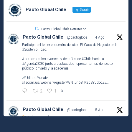
Pacto Global Chile
Seguir
Pacto Global Chile Retuiteado
Pacto Global Chile
@pactoglobal
·
4 Ago
Participa del tercer encuentro del ciclo El Caso de Negocio de la
#Sostenibilidad
.
Abordamos los avances y desafíos de
#Chile
hacia la
#Agenda2030
junto a destacados representantes del sector
público, privado y la academia.
https://unab-
cl.zoom.us/webinar/register/WN_Jn6B_K2cSYudocZv...
2
1
X
Pacto Global Chile
@pactoglobal
·
5 Ago
Así vivimos el encuentro presencial del Grupo de Empresas
Líderes por el
#ODS2
(#HambreCero) en
@NestleCL
.
Analizamos los resultados del Observatorio Nutricional