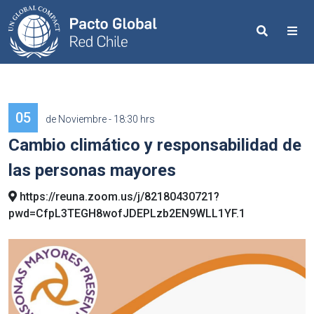
Search
Me
05
de Noviembre - 18:30 hrs
Cambio climático y responsabilidad de
las personas mayores
https://reuna.zoom.us/j/82180430721?
pwd=CfpL3TEGH8wofJDEPLzb2EN9WLL1YF.1