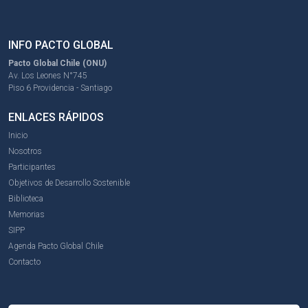
INFO PACTO GLOBAL
Pacto Global Chile (ONU)
Av. Los Leones N°745
Piso 6 Providencia - Santiago
ENLACES RÁPIDOS
Inicio
Nosotros
Participantes
Objetivos de Desarrollo Sostenible
Biblioteca
Memorias
SIPP
Agenda Pacto Global Chile
Contacto