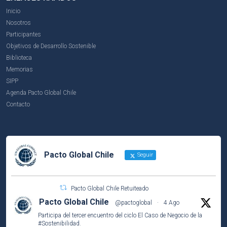
Inicio
Nosotros
Participantes
Objetivos de Desarrollo Sostenible
Biblioteca
Memorias
SIPP
Agenda Pacto Global Chile
Contacto
Pacto Global Chile
Seguir
Pacto Global Chile Retuiteado
Pacto Global Chile
@pactoglobal
·
4 Ago
Participa del tercer encuentro del ciclo El Caso de Negocio de la
#Sostenibilidad
.