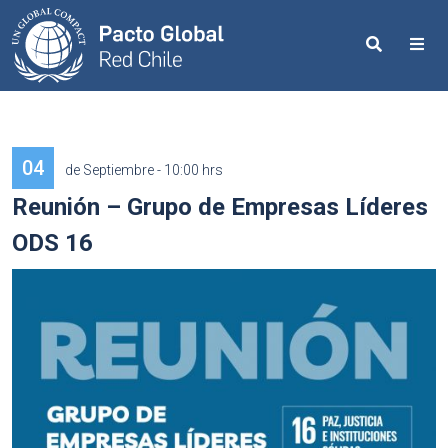
Search
Me
04
de Septiembre - 10:00 hrs
Reunión – Grupo de Empresas Líderes
ODS 16