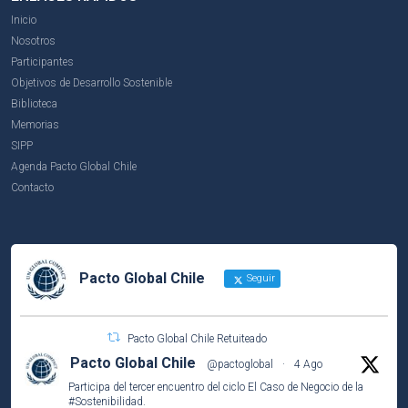
Inicio
Nosotros
Participantes
Objetivos de Desarrollo Sostenible
Biblioteca
Memorias
SIPP
Agenda Pacto Global Chile
Contacto
Pacto Global Chile
Seguir
Pacto Global Chile Retuiteado
Pacto Global Chile
@pactoglobal
·
4 Ago
Participa del tercer encuentro del ciclo El Caso de Negocio de la
#Sostenibilidad
.