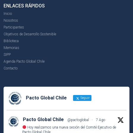
ENLACES RÁPIDOS
Inicio
Nosotros
Participantes
Objetivos de Desarrollo Sostenible
Biblioteca
Memorias
SIPP
Agenda Pacto Global Chile
Contacto
Pacto Global Chile
Seguir
Pacto Global Chile
@pactoglobal
·
7 Ago
Hoy realizamos una nueva sesión del Comité Ejecutivo de
Pacto Global Chile.