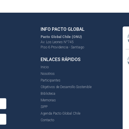
INFO PACTO GLOBAL
Pacto Global Chile (ONU)
Av. Los Leones N°745
Piso 6 Providencia - Santiago
ENLACES RÁPIDOS
Inicio
Nosotros
Participantes
Objetivos de Desarrollo Sostenible
Biblioteca
Memorias
SIPP
Agenda Pacto Global Chile
Contacto