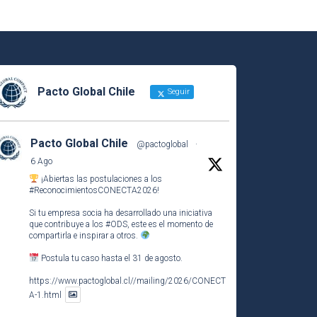
Pacto Global Chile
Seguir
Pacto Global Chile
@pactoglobal
·
6 Ago
¡Abiertas las postulaciones a los
#ReconocimientosCONECTA2026
!
Si tu empresa socia ha desarrollado una iniciativa
que contribuye a los
#ODS
, este es el momento de
compartirla e inspirar a otros.
Postula tu caso hasta el 31 de agosto.
https://www.pactoglobal.cl//mailing/2026/CONECT
A-1.html