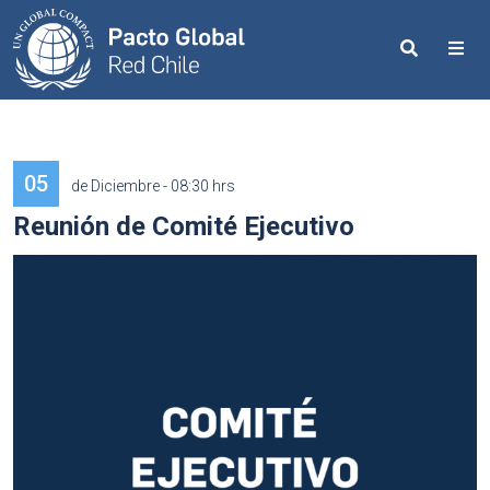
Search
Me
05
de Diciembre - 08:30 hrs
Reunión de Comité Ejecutivo