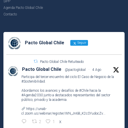
SIPP
Agenda Pacto Global Chile
Contacto
Pacto Global Chile
Seguir
Pacto Global Chile Retuiteado
Pacto Global Chile
@pactoglobal
·
4 Ago
Participa del tercer encuentro del ciclo El Caso de Negocio de la
#Sostenibilidad
.
Abordamos los avances y desafíos de
#Chile
hacia la
#Agenda2030
junto a destacados representantes del sector
público, privado y la academia.
https://unab-
cl.zoom.us/webinar/register/WN_Jn6B_K2cSYudocZv...
2
1
X