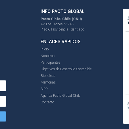
INFO PACTO GLOBAL
Pacto Global Chile (ONU)
Av. Los Leones N°745
Piso 6 Providencia - Santiago
ENLACES RÁPIDOS
Inicio
Nosotros
Participantes
Objetivos de Desarrollo Sostenible
Biblioteca
Memorias
SIPP
Agenda Pacto Global Chile
Contacto