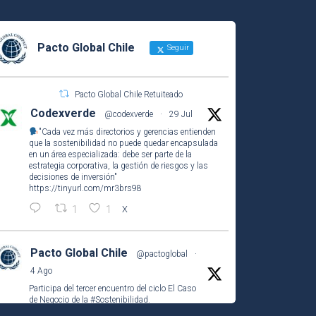
Pacto Global Chile
Seguir
Pacto Global Chile Retuiteado
Codexverde
@codexverde
·
29 Jul
"Cada vez más directorios y gerencias entienden
que la sostenibilidad no puede quedar encapsulada
en un área especializada: debe ser parte de la
estrategia corporativa, la gestión de riesgos y las
decisiones de inversión"
https://tinyurl.com/mr3brs98
1
1
X
Pacto Global Chile
@pactoglobal
·
4 Ago
Participa del tercer encuentro del ciclo El Caso
de Negocio de la
#Sostenibilidad
.