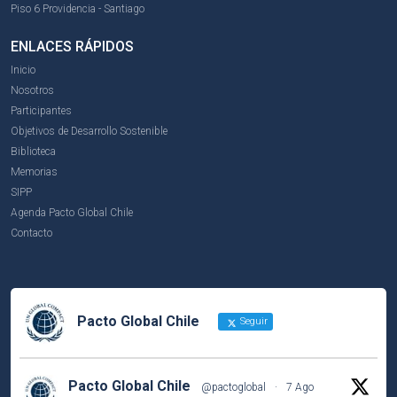
Piso 6 Providencia - Santiago
ENLACES RÁPIDOS
Inicio
Nosotros
Participantes
Objetivos de Desarrollo Sostenible
Biblioteca
Memorias
SIPP
Agenda Pacto Global Chile
Contacto
Pacto Global Chile
Seguir
Pacto Global Chile
@pactoglobal
·
7 Ago