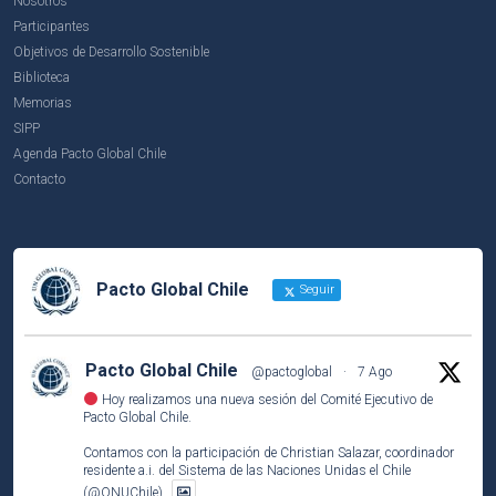
Nosotros
Participantes
Objetivos de Desarrollo Sostenible
Biblioteca
Memorias
SIPP
Agenda Pacto Global Chile
Contacto
Pacto Global Chile
Seguir
Pacto Global Chile
@pactoglobal
·
7 Ago
Hoy realizamos una nueva sesión del Comité Ejecutivo de
Pacto Global Chile.
Contamos con la participación de Christian Salazar, coordinador
residente a.i. del Sistema de las Naciones Unidas el Chile
(@ONUChile).