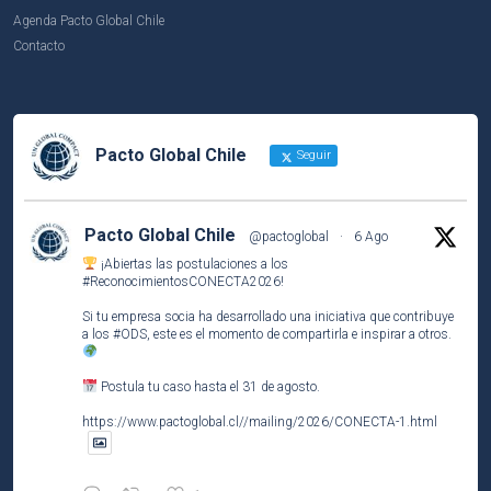
Agenda Pacto Global Chile
Contacto
Pacto Global Chile
Seguir
Pacto Global Chile
@pactoglobal
·
6 Ago
¡Abiertas las postulaciones a los
#ReconocimientosCONECTA2026
!
Si tu empresa socia ha desarrollado una iniciativa que contribuye
a los
#ODS
, este es el momento de compartirla e inspirar a otros.
Postula tu caso hasta el 31 de agosto.
https://www.pactoglobal.cl//mailing/2026/CONECTA-1.html