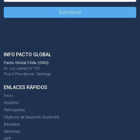
INFO PACTO GLOBAL
Pacto Global Chile (ONU)
Av. Los Leones N°745
Piso 6 Providencia - Santiago
ENLACES RÁPIDOS
Inicio
Nosotros
Participantes
Objetivos de Desarrollo Sostenible
Biblioteca
Memorias
SIPP