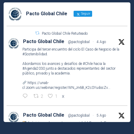
Pacto Global Chile
Seguir
Pacto Global Chile Retuiteado
Pacto Global Chile
@pactoglobal
·
4 Ago
Participa del tercer encuentro del ciclo El Caso de Negocio de la
#Sostenibilidad
.
Abordamos los avances y desafíos de
#Chile
hacia la
#Agenda2030
junto a destacados representantes del sector
público, privado y la academia.
https://unab-
cl.zoom.us/webinar/register/WN_Jn6B_K2cSYudocZv...
2
1
X
Pacto Global Chile
@pactoglobal
·
5 Ago
Así vivimos el encuentro presencial del Grupo de Empresas
Líderes por el
#ODS2
(#HambreCero) en
@NestleCL
.