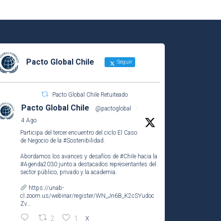
Pacto Global Chile
Seguir
Pacto Global Chile Retuiteado
Pacto Global Chile
@pactoglobal
·
4 Ago
Participa del tercer encuentro del ciclo El Caso
de Negocio de la
#Sostenibilidad
.
Abordamos los avances y desafíos de
#Chile
hacia la
#Agenda2030
junto a destacados representantes del
sector público, privado y la academia.
https://unab-
cl.zoom.us/webinar/register/WN_Jn6B_K2cSYudoc
Zv...
2
1
X