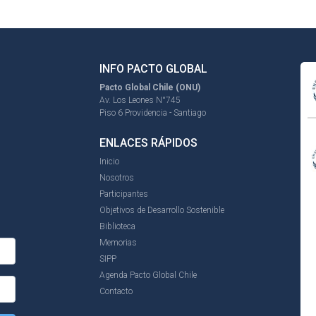
INFO PACTO GLOBAL
Pacto Global Chile (ONU)
Av. Los Leones N°745
Piso 6 Providencia - Santiago
ENLACES RÁPIDOS
Inicio
Nosotros
Participantes
Objetivos de Desarrollo Sostenible
Biblioteca
Memorias
SIPP
Agenda Pacto Global Chile
Contacto