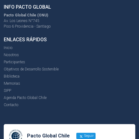
INFO PACTO GLOBAL
Pacto Global Chile (ONU)
Av. Los Leones N°745
Piso 6 Providencia - Santiago
ENLACES RÁPIDOS
Inicio
Nosotros
Participantes
Objetivos de Desarrollo Sostenible
Biblioteca
Memorias
SIPP
Agenda Pacto Global Chile
Contacto
Pacto Global Chile
Seguir