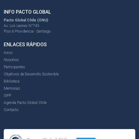
INFO PACTO GLOBAL
Pacto Global Chile (ONU)
Av. Los Leones N°745
Piso 6 Providencia - Santiago
ENLACES RÁPIDOS
Inicio
Nosotros
Participantes
Objetivos de Desarrollo Sostenible
Biblioteca
Memorias
SIPP
Agenda Pacto Global Chile
Contacto