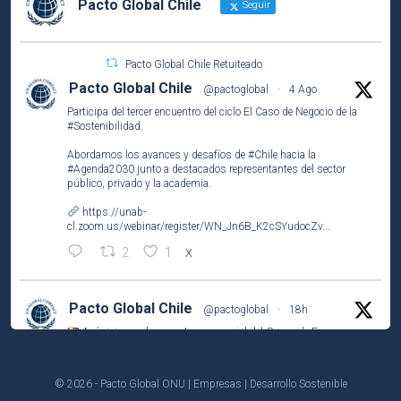
Pacto Global Chile
Seguir
Pacto Global Chile Retuiteado
Pacto Global Chile
@pactoglobal
·
4 Ago
Participa del tercer encuentro del ciclo El Caso de Negocio de la
#Sostenibilidad
.
Abordamos los avances y desafíos de
#Chile
hacia la
#Agenda2030
junto a destacados representantes del sector
público, privado y la academia.
https://unab-
cl.zoom.us/webinar/register/WN_Jn6B_K2cSYudocZv...
2
1
X
Pacto Global Chile
@pactoglobal
·
18h
Así vivimos el encuentro presencial del Grupo de Empresas
Líderes por el
#ODS2
(#HambreCero) en
@NestleCL
.
Analizamos los resultados del Observatorio Nutricional
© 2026 - Pacto Global ONU | Empresas | Desarrollo Sostenible
(@ufinisterrae) y definimos prioridades y acciones para 2026-