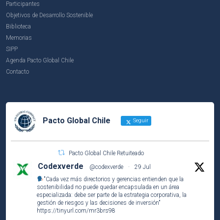
Participantes
Objetivos de Desarrollo Sostenible
Biblioteca
Memorias
SIPP
Agenda Pacto Global Chile
Contacto
Pacto Global Chile
Seguir
Pacto Global Chile Retuiteado
Codexverde
@codexverde
·
29 Jul
"Cada vez más directorios y gerencias entienden que la
sostenibilidad no puede quedar encapsulada en un área
especializada: debe ser parte de la estrategia corporativa, la
gestión de riesgos y las decisiones de inversión"
https://tinyurl.com/mr3brs98