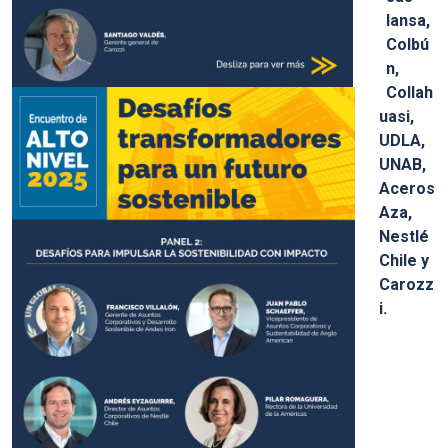
Iansa,
Colbú
n,
Collah
uasi,
UDLA,
UNAB,
Aceros
Aza,
Nestlé
Chile y
Carozz
i.