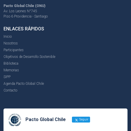
Pacto Global Chile (ONU)
Av. Los Leones N°745
Piso 6 Providencia - Santiago
ENLACES RÁPIDOS
Inicio
Nosotros
Participantes
Objetivos de Desarrollo Sostenible
Biblioteca
Memorias
SIPP
Agenda Pacto Global Chile
Contacto
Pacto Global Chile
Seguir