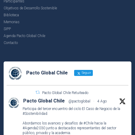
Participantes
Objetivos de Desarrollo Sostenible
Biblioteca
Memorias
SIPP
Agenda Pacto Global Chile
Contacto
Pacto Global Chile
Seguir
Pacto Global Chile Retuiteado
Pacto Global Chile
@pactoglobal
·
4 Ago
Participa del tercer encuentro del ciclo El Caso de Negocio de la
#Sostenibilidad
.
Abordamos los avances y desafíos de
#Chile
hacia la
#Agenda2030
junto a destacados representantes del sector
público, privado y la academia.