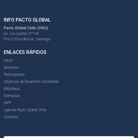
INFO PACTO GLOBAL
Pacto Global Chile (ONU)
Av. Los Leones N°745
Piso 6 Providencia - Santiago
ENLACES RÁPIDOS
Inicio
Nosotros
Participantes
Objetivos de Desarrollo Sostenible
Biblioteca
Memorias
SIPP
Agenda Pacto Global Chile
Contacto