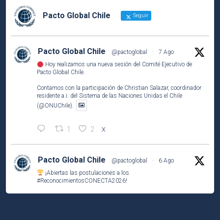
Pacto Global Chile
Seguir
Pacto Global Chile
@pactoglobal
·
7 Ago
Hoy realizamos una nueva sesión del Comité Ejecutivo de
Pacto Global Chile.
Contamos con la participación de Christian Salazar, coordinador
residente a.i. del Sistema de las Naciones Unidas el Chile
(@ONUChile).
1
2
X
Pacto Global Chile
@pactoglobal
·
6 Ago
¡Abiertas las postulaciones a los
#ReconocimientosCONECTA2026
!
Si tu empresa socia ha desarrollado una iniciativa que contribuye
a los
#ODS
, este es el momento de compartirla e inspirar a otros.