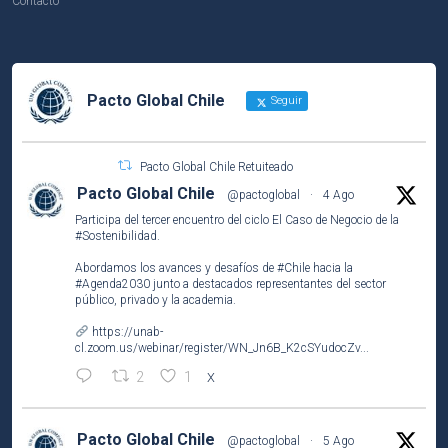
Contacto
Pacto Global Chile
Seguir
Pacto Global Chile Retuiteado
Pacto Global Chile
@pactoglobal
·
4 Ago
Participa del tercer encuentro del ciclo El Caso de Negocio de la
#Sostenibilidad
.
Abordamos los avances y desafíos de
#Chile
hacia la
#Agenda2030
junto a destacados representantes del sector
público, privado y la academia.
https://unab-
cl.zoom.us/webinar/register/WN_Jn6B_K2cSYudocZv...
2
1
X
Pacto Global Chile
@pactoglobal
·
5 Ago