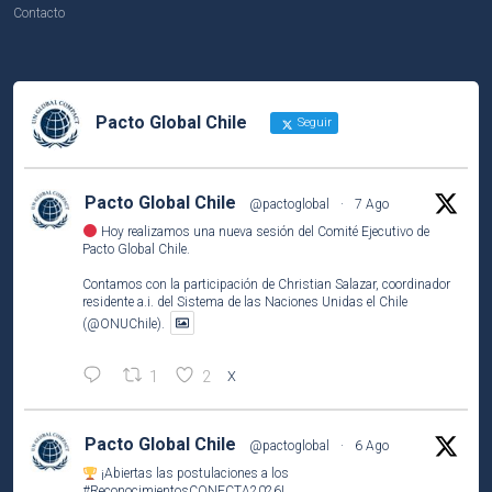
Contacto
Pacto Global Chile
Seguir
Pacto Global Chile
@pactoglobal
·
7 Ago
Hoy realizamos una nueva sesión del Comité Ejecutivo de
Pacto Global Chile.
Contamos con la participación de Christian Salazar, coordinador
residente a.i. del Sistema de las Naciones Unidas el Chile
(@ONUChile).
1
2
X
Pacto Global Chile
@pactoglobal
·
6 Ago
¡Abiertas las postulaciones a los
#ReconocimientosCONECTA2026
!