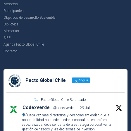
Nosotros
Participantes
Objetivos de Desarrollo Sostenible
Biblioteca
Memorias
SIPP
Agenda Pacto Global Chile
Contacto
Pacto Global Chile
Seguir
Pacto Global Chile Retuiteado
Codexverde
@codexverde
·
29 Jul
"Cada vez más directorios y gerencias entienden que la
sostenibilidad no puede quedar encapsulada en un área
especializada: debe ser parte de la estrategia corporativa, la
gestión de riesgos y las decisiones de inversión"