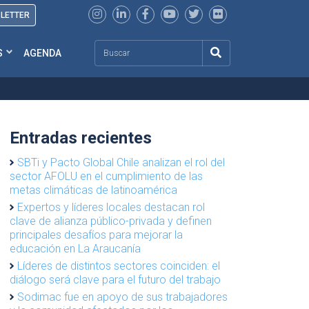
SLETTER
Search
S
AGENDA
Entradas recientes
SBTi y Pacto Global Chile analizan el rol del
sector AFOLU en el cumplimiento de las
metas climáticas de latinoamérica
Expertos y líderes locales destacan rol
clave de alianza público-privada y definen
principales desafíos para mejorar la
educación en La Araucanía
Líderes de distintos sectores coinciden: el
diálogo será clave para el futuro del trabajo
Sodimac fue en apoyo de sus trabajadores