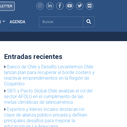
SLETTER
Search
S
AGENDA
Entradas recientes
Banco de Chile y Desafío Levantemos Chile
lanzan plan para recuperar el borde costero y
reactivar emprendimientos en la Región de
Coquimbo
SBTi y Pacto Global Chile analizan el rol del
sector AFOLU en el cumplimiento de las
metas climáticas de latinoamérica
Expertos y líderes locales destacan rol
clave de alianza público-privada y definen
principales desafíos para mejorar la
educación en La Araucanía