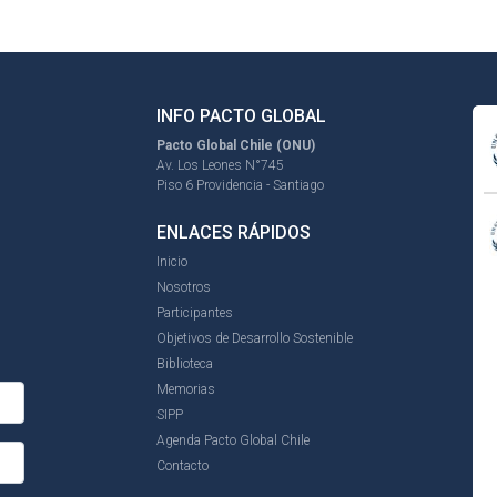
INFO PACTO GLOBAL
Pacto Global Chile (ONU)
Av. Los Leones N°745
Piso 6 Providencia - Santiago
ENLACES RÁPIDOS
Inicio
Nosotros
Participantes
Objetivos de Desarrollo Sostenible
Biblioteca
Memorias
SIPP
Agenda Pacto Global Chile
Contacto