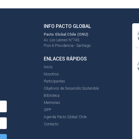
INFO PACTO GLOBAL
Pacto Global Chile (ONU)
Av. Los Leones N°745
Piso 6 Providencia - Santiago
ENLACES RÁPIDOS
Inicio
Nosotros
Participantes
Objetivos de Desarrollo Sostenible
Biblioteca
Memorias
SIPP
Agenda Pacto Global Chile
Contacto