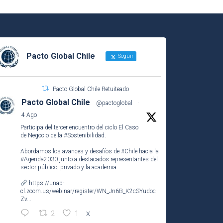
Pacto Global Chile
Seguir
Pacto Global Chile Retuiteado
Pacto Global Chile
@pactoglobal
·
4 Ago
Participa del tercer encuentro del ciclo El Caso
de Negocio de la
#Sostenibilidad
.
Abordamos los avances y desafíos de
#Chile
hacia la
#Agenda2030
junto a destacados representantes del
sector público, privado y la academia.
https://unab-
cl.zoom.us/webinar/register/WN_Jn6B_K2cSYudoc
Zv...
2
1
X