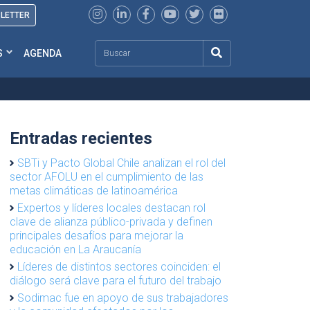
SLETTER
Search
S
AGENDA
Entradas recientes
SBTi y Pacto Global Chile analizan el rol del
sector AFOLU en el cumplimiento de las
metas climáticas de latinoamérica
Expertos y líderes locales destacan rol
clave de alianza público-privada y definen
principales desafíos para mejorar la
educación en La Araucanía
Líderes de distintos sectores coinciden: el
diálogo será clave para el futuro del trabajo
Sodimac fue en apoyo de sus trabajadores