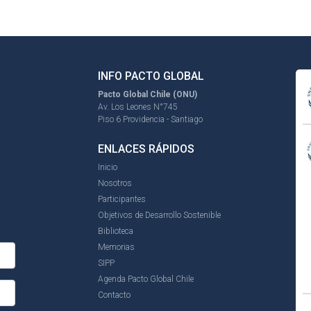
INFO PACTO GLOBAL
Pacto Global Chile (ONU)
Av. Los Leones N°745
Piso 6 Providencia - Santiago
ENLACES RÁPIDOS
Inicio
Nosotros
Participantes
Objetivos de Desarrollo Sostenible
Biblioteca
Memorias
SIPP
Agenda Pacto Global Chile
Contacto