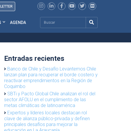
SLETTER
Search
S
AGENDA
Entradas recientes
Banco de Chile y Desafío Levantemos Chile
lanzan plan para recuperar el borde costero y
reactivar emprendimientos en la Región de
Coquimbo
SBTi y Pacto Global Chile analizan el rol del
sector AFOLU en el cumplimiento de las
metas climáticas de latinoamérica
Expertos y líderes locales destacan rol
clave de alianza público-privada y definen
principales desafíos para mejorar la
educación en La Araucanía