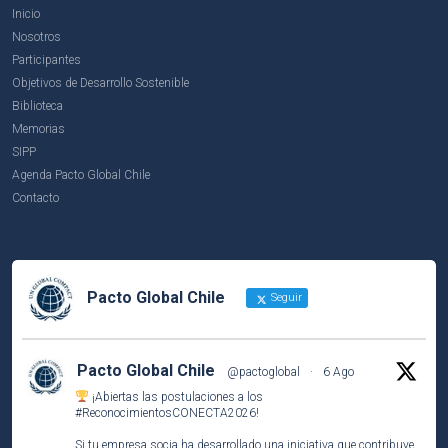
Inicio
Nosotros
Participantes
Objetivos de Desarrollo Sostenible
Biblioteca
Memorias
SIPP
Agenda Pacto Global Chile
Contacto
Pacto Global Chile
Seguir
Pacto Global Chile
@pactoglobal
·
6 Ago
¡Abiertas las postulaciones a los
#ReconocimientosCONECTA2026
!
Si tu empresa socia ha desarrollado una iniciativa que contribuye