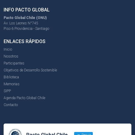
INFO PACTO GLOBAL
Pacto Global Chile (ONU)
Av. Los Leones N°745
Piso 6 Providencia - Santiago
ENLACES RÁPIDOS
Inicio
Nosotros
Participantes
Objetivos de Desarrollo Sostenible
Biblioteca
Memorias
SIPP
Agenda Pacto Global Chile
Contacto
Pacto Global Chile
Seguir