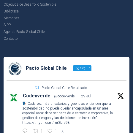
Objetivos de Desarrollo Sostenible
Biblioteca
Memorias
SIPP
Agenda Pacto Global Chile
Contacto
Pacto Global Chile
Seguir
Pacto Global Chile Retuiteado
Codexverde
@codexverde
·
29 Jul
"Cada vez más directorios y gerencias entienden que la
sostenibilidad no puede quedar encapsulada en un área
especializada: debe ser parte de la estrategia corporativa, la
gestión de riesgos y las decisiones de inversión"
https://tinyurl.com/mr3brs98
1
1
X