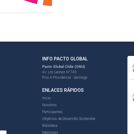
INFO PACTO GLOBAL
Pacto Global Chile (ONU)
Av. Los Leones N°745
Piso 6 Providencia - Santiago
ENLACES RÁPIDOS
Inicio
Nosotros
Participantes
Objetivos de Desarrollo Sostenible
Biblioteca
Memorias