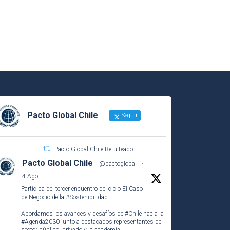
Pacto Global Chile
Seguir
Pacto Global Chile Retuiteado
Pacto Global Chile
@pactoglobal
·
4 Ago
Participa del tercer encuentro del ciclo El Caso
de Negocio de la
#Sostenibilidad
.
Abordamos los avances y desafíos de
#Chile
hacia la
#Agenda2030
junto a destacados representantes del