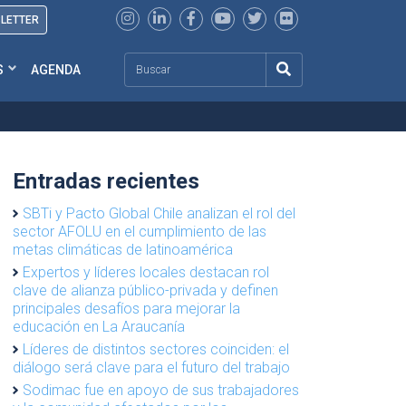
SLETTER
Search
S
AGENDA
Entradas recientes
SBTi y Pacto Global Chile analizan el rol del
sector AFOLU en el cumplimiento de las
metas climáticas de latinoamérica
Expertos y líderes locales destacan rol
clave de alianza público-privada y definen
principales desafíos para mejorar la
educación en La Araucanía
Líderes de distintos sectores coinciden: el
diálogo será clave para el futuro del trabajo
Sodimac fue en apoyo de sus trabajadores