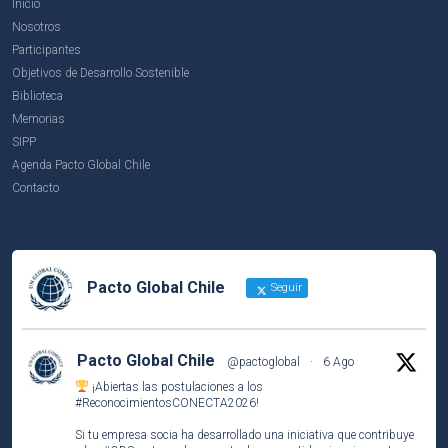
Inicio
Nosotros
Participantes
Objetivos de Desarrollo Sostenible
Biblioteca
Memorias
SIPP
Agenda Pacto Global Chile
Contacto
Pacto Global Chile
Seguir
Pacto Global Chile
@pactoglobal
·
6 Ago
¡Abiertas las postulaciones a los
#ReconocimientosCONECTA2026
!
Si tu empresa socia ha desarrollado una iniciativa que contribuye