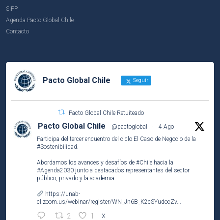
SIPP
Agenda Pacto Global Chile
Contacto
Pacto Global Chile
Seguir
Pacto Global Chile Retuiteado
Pacto Global Chile
@pactoglobal
·
4 Ago
Participa del tercer encuentro del ciclo El Caso de Negocio de la
#Sostenibilidad
.
Abordamos los avances y desafíos de
#Chile
hacia la
#Agenda2030
junto a destacados representantes del sector
público, privado y la academia.
https://unab-
cl.zoom.us/webinar/register/WN_Jn6B_K2cSYudocZv...
2
1
X