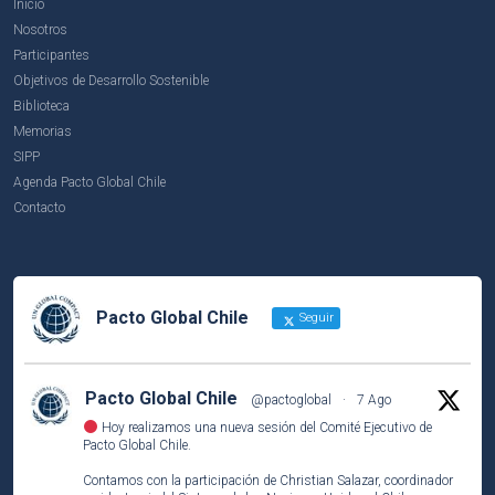
Inicio
Nosotros
Participantes
Objetivos de Desarrollo Sostenible
Biblioteca
Memorias
SIPP
Agenda Pacto Global Chile
Contacto
Pacto Global Chile
Seguir
Pacto Global Chile
@pactoglobal
·
7 Ago
Hoy realizamos una nueva sesión del Comité Ejecutivo de
Pacto Global Chile.
Contamos con la participación de Christian Salazar, coordinador