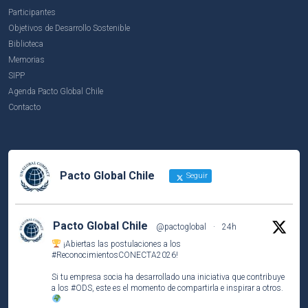
Participantes
Objetivos de Desarrollo Sostenible
Biblioteca
Memorias
SIPP
Agenda Pacto Global Chile
Contacto
Pacto Global Chile
Seguir
Pacto Global Chile
@pactoglobal
·
24h
¡Abiertas las postulaciones a los
#ReconocimientosCONECTA2026
!
Si tu empresa socia ha desarrollado una iniciativa que contribuye
a los
#ODS
, este es el momento de compartirla e inspirar a otros.