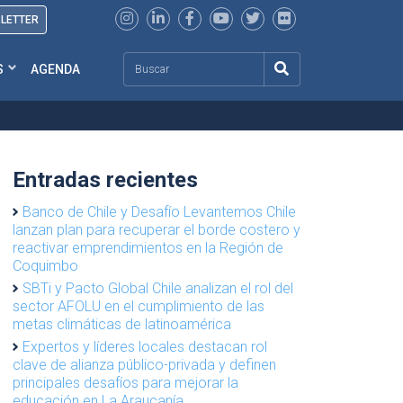
SLETTER
Search
S
AGENDA
Entradas recientes
Banco de Chile y Desafío Levantemos Chile
lanzan plan para recuperar el borde costero y
reactivar emprendimientos en la Región de
Coquimbo
SBTi y Pacto Global Chile analizan el rol del
sector AFOLU en el cumplimiento de las
metas climáticas de latinoamérica
Expertos y líderes locales destacan rol
clave de alianza público-privada y definen
principales desafíos para mejorar la
educación en La Araucanía