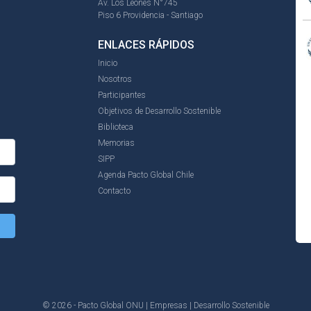
Av. Los Leones N°745
Piso 6 Providencia - Santiago
ENLACES RÁPIDOS
Inicio
Nosotros
Participantes
Objetivos de Desarrollo Sostenible
Biblioteca
Memorias
SIPP
Agenda Pacto Global Chile
Contacto
© 2026 - Pacto Global ONU | Empresas | Desarrollo Sostenible