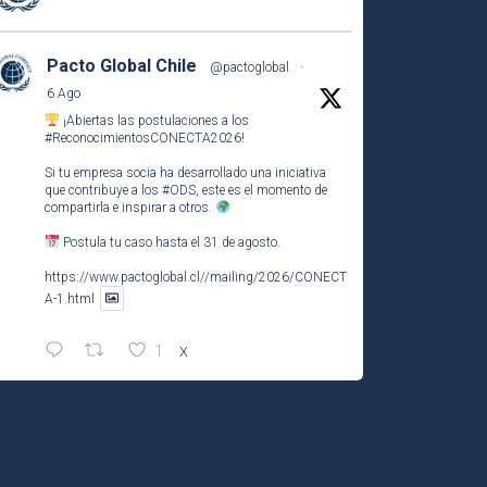
Pacto Global Chile
@pactoglobal
·
6 Ago
¡Abiertas las postulaciones a los
#ReconocimientosCONECTA2026
!
Si tu empresa socia ha desarrollado una iniciativa
que contribuye a los
#ODS
, este es el momento de
compartirla e inspirar a otros.
Postula tu caso hasta el 31 de agosto.
https://www.pactoglobal.cl//mailing/2026/CONECT
A-1.html
1
X
Pacto Global Chile Retuiteado
Pacto Global Chile
@pactoglobal
·
4 Ago