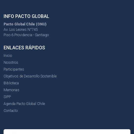
INFO PACTO GLOBAL
Pacto Global Chile (ONU)
Av. Los Leones N°745
Piso 6 Providencia - Santiago
ENLACES RÁPIDOS
Inicio
Nosotros
Participantes
Objetivos de Desarrollo Sostenible
Biblioteca
Memorias
SIPP
Agenda Pacto Global Chile
Contacto