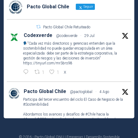
Pacto Global Chile
Seguir
Pacto Global Chile Retuiteado
Codexverde
@codexverde
·
29 Jul
"Cada vez más directorios y gerencias entienden que la
sostenibilidad no puede quedar encapsulada en un área
especializada: debe ser parte de la estrategia corporativa, la
gestión de riesgos y las decisiones de inversión"
https://tinyurl.com/mr3brs98
1
1
X
Pacto Global Chile
@pactoglobal
·
4 Ago
Participa del tercer encuentro del ciclo El Caso de Negocio de la
#Sostenibilidad
.
Abordamos los avances y desafíos de
#Chile
hacia la
#Agenda2030
junto a destacados representantes del sector
público, privado y la academia.
https://unab-
© 2026 - Pacto Global ONU | Empresas | Desarrollo Sostenible