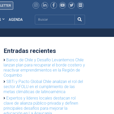
SLETTER
Search
S
AGENDA
Entradas recientes
Banco de Chile y Desafío Levantemos Chile
lanzan plan para recuperar el borde costero y
reactivar emprendimientos en la Región de
Coquimbo
SBTi y Pacto Global Chile analizan el rol del
sector AFOLU en el cumplimiento de las
metas climáticas de latinoamérica
Expertos y líderes locales destacan rol
clave de alianza público-privada y definen
principales desafíos para mejorar la
educación en La Araucanía