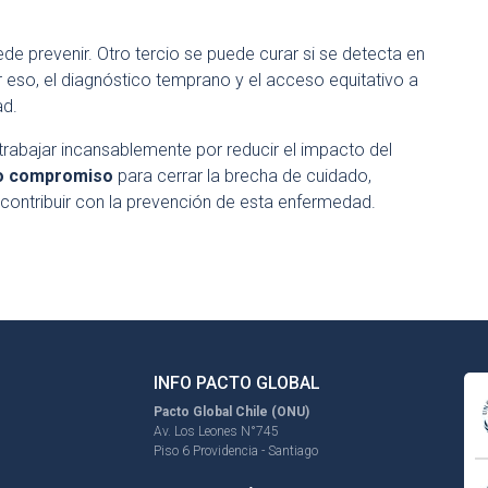
e prevenir. Otro tercio se puede curar si se detecta en
eso, el diagnóstico temprano y el acceso equitativo a
ad.
trabajar incansablemente por reducir el impacto del
o compromiso
para cerrar la brecha de cuidado,
 contribuir con la prevención de esta enfermedad.
INFO PACTO GLOBAL
Pacto Global Chile (ONU)
Av. Los Leones N°745
Piso 6 Providencia - Santiago