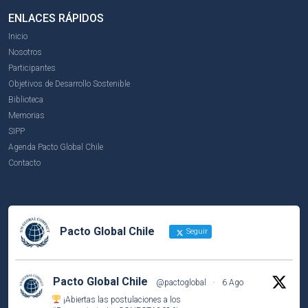
ENLACES RÁPIDOS
Inicio
Nosotros
Participantes
Objetivos de Desarrollo Sostenible
Biblioteca
Memorias
SIPP
Agenda Pacto Global Chile
Contacto
Pacto Global Chile
Seguir
Pacto Global Chile
@pactoglobal
·
6 Ago
¡Abiertas las postulaciones a los