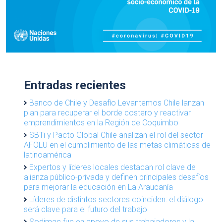
Entradas recientes
Banco de Chile y Desafío Levantemos Chile lanzan
plan para recuperar el borde costero y reactivar
emprendimientos en la Región de Coquimbo
SBTi y Pacto Global Chile analizan el rol del sector
AFOLU en el cumplimiento de las metas climáticas de
latinoamérica
Expertos y líderes locales destacan rol clave de
alianza público-privada y definen principales desafíos
para mejorar la educación en La Araucanía
Líderes de distintos sectores coinciden: el diálogo
será clave para el futuro del trabajo
Sodimac fue en apoyo de sus trabajadores y la