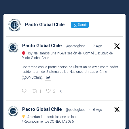
Pacto Global Chile
Seguir
Pacto Global Chile
@pactoglobal
·
7 Ago
Hoy realizamos una nueva sesión del Comité Ejecutivo de
Pacto Global Chile.
Contamos con la participación de Christian Salazar, coordinador
residente a.i. del Sistema de las Naciones Unidas el Chile
(@ONUChile).
1
2
X
Pacto Global Chile
@pactoglobal
·
6 Ago
¡Abiertas las postulaciones a los
#ReconocimientosCONECTA2026
!