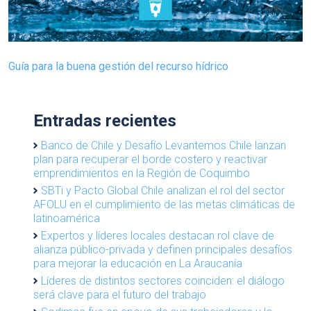
Guía para la buena gestión
del recurso hídrico
Entradas recientes
Banco de Chile y Desafío Levantemos Chile lanzan
plan para recuperar el borde costero y reactivar
emprendimientos en la Región de Coquimbo
SBTi y Pacto Global Chile analizan el rol del sector
AFOLU en el cumplimiento de las metas climáticas de
latinoamérica
Expertos y líderes locales destacan rol clave de
alianza público-privada y definen principales desafíos
para mejorar la educación en La Araucanía
Líderes de distintos sectores coinciden: el diálogo
será clave para el futuro del trabajo