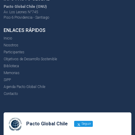
Pacto Global Chile (ONU)
Av. Los Leones N°745
Piso 6 Providencia - Santiago
ENLACES RÁPIDOS
Inicio
Nosotros
Participantes
Objetivos de Desarrollo Sostenible
Biblioteca
Memorias
SIPP
Agenda Pacto Global Chile
Contacto
Pacto Global Chile
Seguir