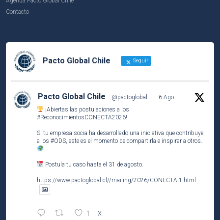
Agenda Pacto Global Chile
Contacto
Pacto Global Chile
Seguir
Pacto Global Chile
@pactoglobal
·
6 Ago
¡Abiertas las postulaciones a los
#ReconocimientosCONECTA2026
!
Si tu empresa socia ha desarrollado una iniciativa que contribuye
a los
#ODS
, este es el momento de compartirla e inspirar a otros.
Postula tu caso hasta el 31 de agosto.
https://www.pactoglobal.cl//mailing/2026/CONECTA-1.html
1
X