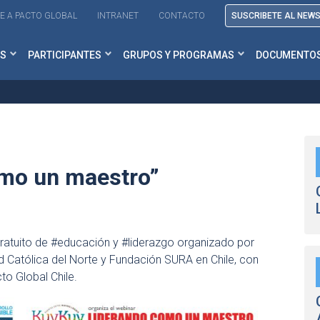
E A PACTO GLOBAL
INTRANET
CONTACTO
SUSCRIBETE AL NEW
S
PARTICIPANTES
GRUPOS Y PROGRAMAS
DOCUMENTO
omo un maestro”
gratuito de #educación y #liderazgo organizado por
d Católica del Norte y Fundación SURA en Chile, con
o Global Chile.