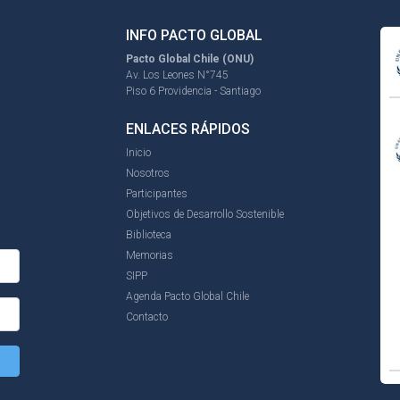
INFO PACTO GLOBAL
Pacto Global Chile (ONU)
Av. Los Leones N°745
Piso 6 Providencia - Santiago
ENLACES RÁPIDOS
Inicio
Nosotros
Participantes
Objetivos de Desarrollo Sostenible
Biblioteca
Memorias
SIPP
Agenda Pacto Global Chile
Contacto