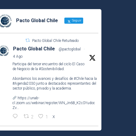
Pacto Global Chile
Seguir
Pacto Global Chile Retuiteado
Pacto Global Chile
@pactoglobal
·
4 Ago
Participa del tercer encuentro del ciclo El Caso
de Negocio de la
#Sostenibilidad
.
Abordamos los avances y desafíos de
#Chile
hacia la
#Agenda2030
junto a destacados representantes del
sector público, privado y la academia.
https://unab-
cl.zoom.us/webinar/register/WN_Jn6B_K2cSYudoc
Zv...
2
1
X
Pacto Global Chile