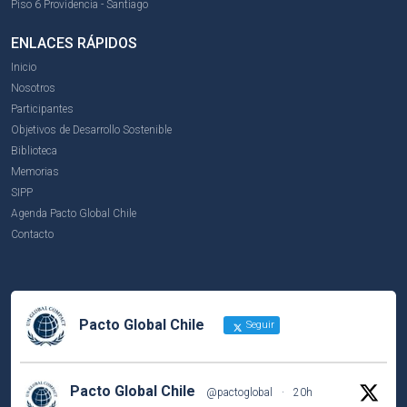
Piso 6 Providencia - Santiago
ENLACES RÁPIDOS
Inicio
Nosotros
Participantes
Objetivos de Desarrollo Sostenible
Biblioteca
Memorias
SIPP
Agenda Pacto Global Chile
Contacto
Pacto Global Chile
Seguir
Pacto Global Chile
@pactoglobal
·
20h