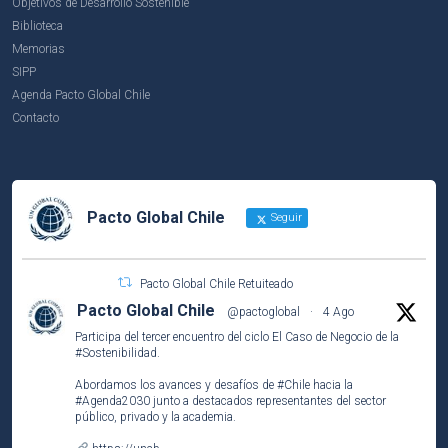
Objetivos de Desarrollo Sostenible
Biblioteca
Memorias
SIPP
Agenda Pacto Global Chile
Contacto
Pacto Global Chile
Seguir
Pacto Global Chile Retuiteado
Pacto Global Chile
@pactoglobal
·
4 Ago
Participa del tercer encuentro del ciclo El Caso de Negocio de la
#Sostenibilidad
.
Abordamos los avances y desafíos de
#Chile
hacia la
#Agenda2030
junto a destacados representantes del sector
público, privado y la academia.